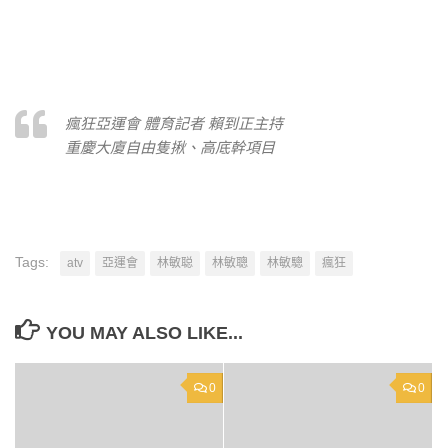
瘋狂亞運會 體育記者 賴到正主持
重慶大廈自由隻揪、高底幹項目
Tags:
atv
亞運會
林敏聪
林敏聰
林敏驄
瘋狂
YOU MAY ALSO LIKE...
0
0