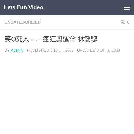
Lets Fun Video
Skip to content
UNCATEGORIZED
0
笑Q死人~~~ 瘋狂奧運會 林敏驄
BY
ADMIN
· PUBLISHED
3 10 月, 2008
· UPDATED
3 10 月, 2008