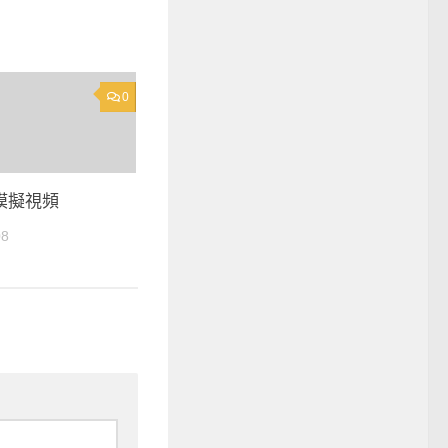
0
模擬視頻
08