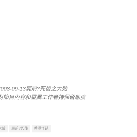
2008-09-13屍前?死後之大殮
對節目內容和靈異工作者持保留態度
大殮
屍前?死後
香港怪談