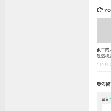
YO
很牛的
是這樣
2 10 月, 
發佈留
留言
*