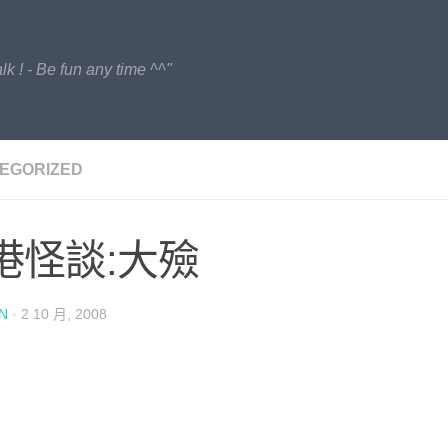
lk ! - Be fun any time ^^"
EGORIZED
港怪談:大殮
N
·
2 10 月, 2008