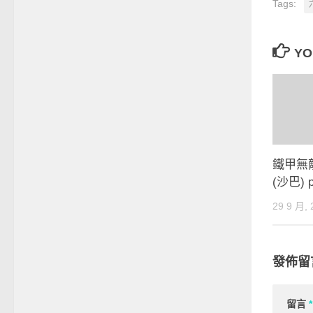
Tags:
YO
鐵甲無敵
(沙巴) p
29 9 月, 
發佈留
留言
*