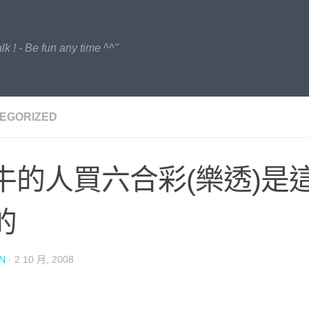
lk ! - Be fun any time ^^"
EGORIZED
牛的人買六合彩(樂透)是
的
N
·
2 10 月, 2008