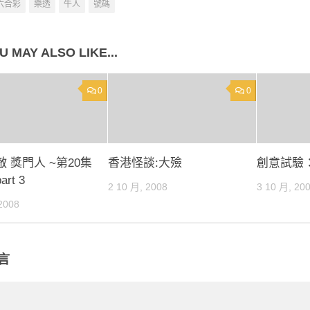
六合彩
樂透
牛人
號碼
U MAY ALSO LIKE...
0
0
 獎門人 ~第20集
香港怪談:大殮
創意試驗
art 3
2 10 月, 2008
3 10 月, 20
2008
言