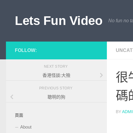
Skip to content
Lets Fun Video
No fun no ta
FOLLOW:
UNCAT
NEXT STORY
很
香港怪談:大殮
PREVIOUS STORY
碼
聰明的狗
BY
ADMI
頁面
About