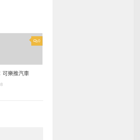
0
：可樂推汽車
08