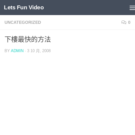
Lets Fun Video
Skip to content
UNCATEGORIZED
0
下樓最快的方法
BY
ADMIN
·
3 10 月, 2008