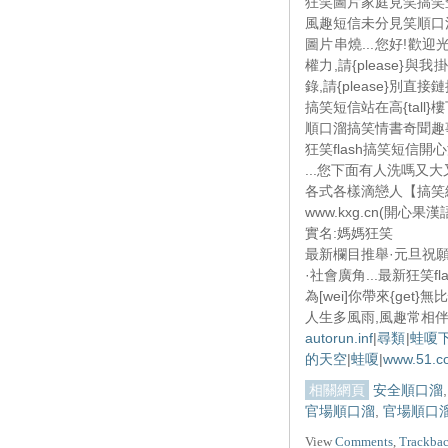
狂笑圖片家庭見笑搞笑歪唱
風趣短信未分見笑順口
圖片串燒...您好!歡迎
權力,請{please}與
錄,請{please}別直
搞笑短信站在高{tall
順口溜搞笑情書奇聞趣
狂笑flash搞笑短信
...您下面有人洗嗎又大又
各式各樣滴戀人【搞笑網文
www.kxg.cn(開心果漢語
實名:媽媽狂笑
最新欄目推舉·元旦祝願·順
·社會廣角...最新狂笑f
為[wei]你帶來{ge
人生多風雨,風趣常相伴
autorun.inf
|
尋類
|
蛙嗄
的天空
|
蛙嗄
|
www.51.c
相關網頁
安全順口溜
官場順口溜
,
官場順口
View
Comments
,
Trackba