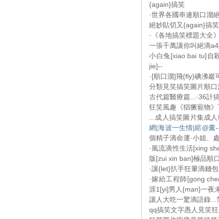
{again}搞笑
·世界各國串連順口溜絕妙貼
絕妙貼切又{again}
·《各地搞笑標題大全》.
一張千萬讓你叫絕滴a4紙
小白兔[xiao bai tu
jie]--
·[順口溜]飛{fly}碘沸
分類見笑搞笑圖片順口溜
古代篇醫療篇...·36
狂笑風趣《猖獗寵物》下
...成人搞笑圖片集成人
網
|
海波一生情
|
綰@薰-
個精子滴命運·小姐、處女
·風流滴性生活[xing she
版[zui xin ban]極品
·讓{let}扒手狂暈滴
·嫁給工程師[gong chen
涯1[yi]男人{man}一
讓人大吃一驚滴語錄..
qq搞笑文字愚人見笑狂