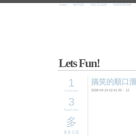
Index
NOTICE
TAG CLOUD
GUESTBOOK
Lets Fun!
1
搞笑的順口
-
2008-04-24 02:41:35
12
Comments
3
ReadTimes
多
更多主題