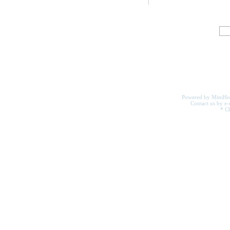
Powered by MiniHo
Contact us by e-m
* Ch