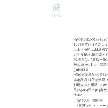
簡
簡體版
搞笑歌詞]1501771028
1639篇本站搜查題目
上山下海問{ask}漁樵要[y
人生多風雨,風趣常相伴
侶,您會{can}獲得兩份
無厘頭[wu li t
{little}玩耍
*啊哈狂笑導航*超級搞笑
樂趣謎壇·腦子急轉彎·
影壇大{big}明星山口申子不
又{again}毀了[le
情-02
·《搞笑順口溜集錦》
·《聖誕節[sheng d