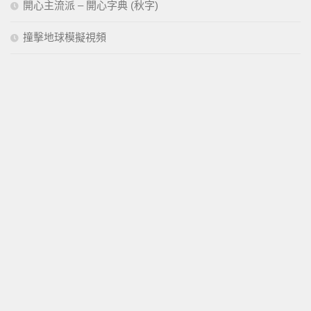
開心主流派 – 開心字典 (秋字)
撞擊地球模擬視頻