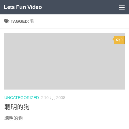
Lets Fun Video
Skip to content
TAGGED:
狗
0
UNCATEGORIZED
2 10 月, 2008
聰明的狗
聰明的狗