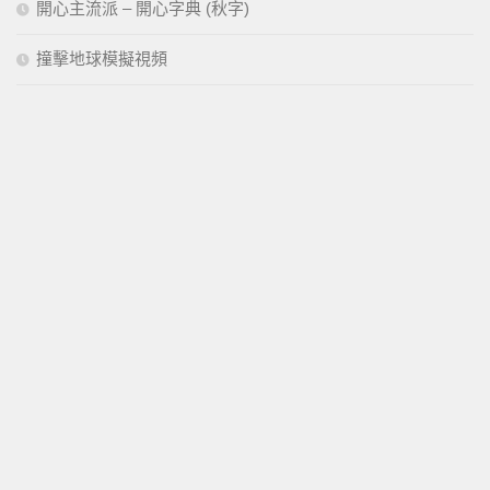
開心主流派 – 開心字典 (秋字)
撞擊地球模擬視頻