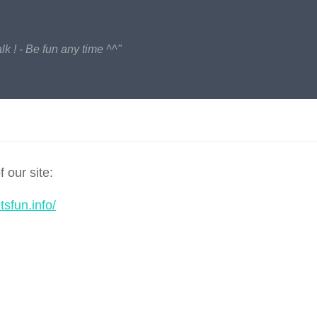
lk ! - Be fun any time ^^"
f our site:
etsfun.info/