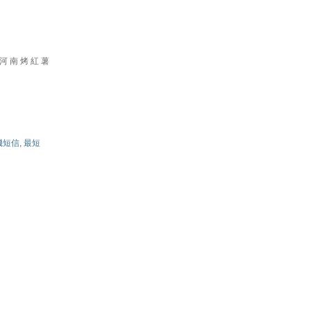
河南烤紅薯
機短信
,
最短