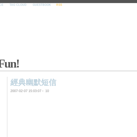
CE
TAG CLOUD
GUESTBOOK
RSS
 Fun!
經典幽默短信
-
2007-02-07 15:03:07
10