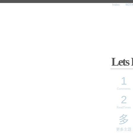
Index
NOTI
Lets
1
Comments
2
ReadTimes
多
更多主題