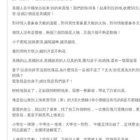
美國人在中國坐出租車:你的車真慢！我們的快得多！結果到目的地,收費50元
答:這個計價器是美國貨！
對待情人要象春天般的溫暖，對待異性要象夏天般的火熱，對待情敵要象冬天
個情人沒有是廢物，兩個三個四個是人物，五個六個不夠是動物！
小子要闖,姑娘要浪,越闖越棒,越浪越靚.
書到用時方恨少,錢到月底不夠花.
美國的山,美國的水,美國政府的人兒真的美,鷹勾皮子,哈媽拽,還有一雙羅旋退
妻子:以前你經常送我玫瑰花,為什麼現在一朵都不送了？丈夫:你見過漁夫釣
餌嗎？
緊靠我是你身子;綁住我是我們孩子！
輕輕地我走了，正如我悄輕輕地來。我整一整麻袋，帶走了許多白菜。
俺是從山東到上海來賣毛B（筆）的大B大價錢小B小價錢沒有毛的B是不要錢
親愛的老公，我以到了廣東，找了份工作很輕松，一次幾百塊只需幾分鍾，要
變富翁，要是不願意馬上換老公
小學生一隊隊；中學生一堆堆；大學生一對對。 中國足球出線了，足球歷史
同志露臉了，全國球迷觸電了。
人身四大悲劇：上班跟人鬧，下崗沒人要，老婆被人泡，吃偉哥不見效。