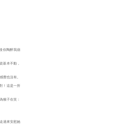
後你陶醉我崩
工資基本不動，
感覺也沒有。
:對！這是一所
為猴子在笑：
走過來安慰她