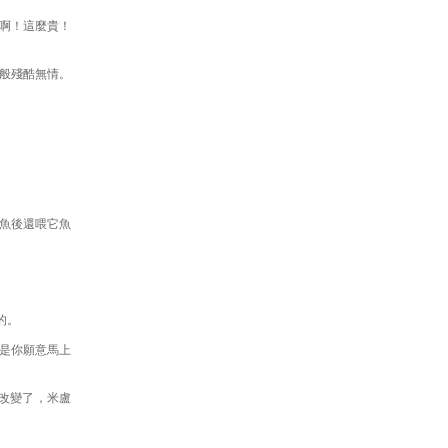
.啊！這麼貴！
般殘酷無情。
到魚後還喂它魚
的。
是你願意馬上
改變了，米盧