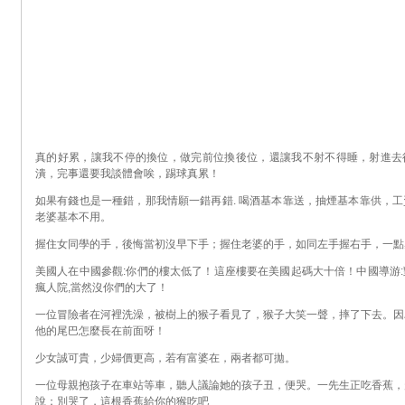
真的好累，讓我不停的換位，做完前位換後位，還讓我不射不得睡，射進去
潰，完事還要我談體會唉，踢球真累！
如果有錢也是一種錯，那我情願一錯再錯. 喝酒基本靠送，抽煙基本靠供，
老婆基本不用。
握住女同學的手，後悔當初沒早下手；握住老婆的手，如同左手握右手，一點
美國人在中國參觀:你們的樓太低了！這座樓要在美國起碼大十倍！中國導游
瘋人院,當然沒你們的大了！
一位冒險者在河裡洗澡，被樹上的猴子看見了，猴子大笑一聲，摔了下去。因
他的尾巴怎麼長在前面呀！
少女誠可貴，少婦價更高，若有富婆在，兩者都可拋。
一位母親抱孩子在車站等車，聽人議論她的孩子丑，便哭。一先生正吃香蕉，
說：別哭了，這根香蕉給你的猴吃吧