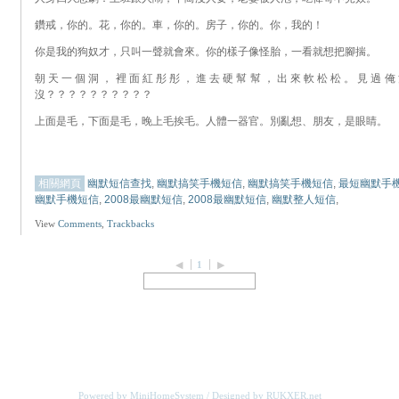
鑽戒，你的。花，你的。車，你的。房子，你的。你，我的！
你是我的狗奴才，只叫一聲就會來。你的樣子像怪胎，一看就想把腳揣。
朝天一個洞，裡面紅彤彤，進去硬幫幫，出來軟松松。見過俺
沒？？？？？？？？？？
上面是毛，下面是毛，晚上毛挨毛。人體一器官。別亂想、朋友，是眼睛。
相關網頁
幽默短信查找
,
幽默搞笑手機短信
,
幽默搞笑手機短信
,
最短幽默手
幽默手機短信
,
2008最幽默短信
,
2008最幽默短信
,
幽默整人短信
,
View
Comments
,
Trackbacks
◀
1
▶
Powered by MiniHomeSystem / Designed by
RUKXER.net